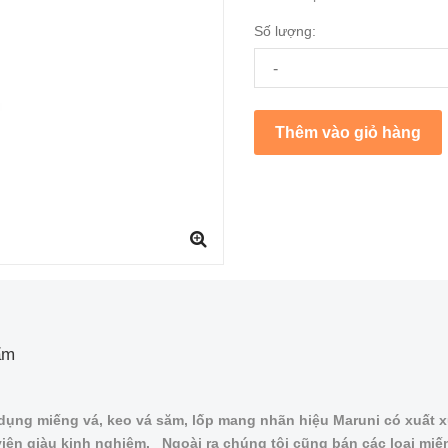
Số lượng:
-
Thêm vào giỏ hàng
ẩm
dụng miếng vá, keo vá săm, lốp mang nhãn hiệu Maruni có xuất x
iên giàu kinh nghiệm. Ngoài ra chúng tôi cũng bán các loại miế