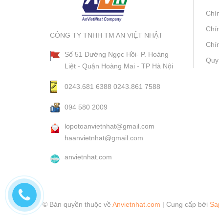
Chí
Chí
CÔNG TY TNHH TM AN VIỆT NHẬT
Chín
Số 51 Đường Ngọc Hồi- P. Hoàng
Quy
Liệt - Quận Hoàng Mai - TP Hà Nội
0243.681 6388
0243.861 7588
094 580 2009
lopotoanvietnhat@gmail.com
haanvietnhat@gmail.com
anvietnhat.com
© Bản quyền thuộc về
Anvietnhat.com
|
Cung cấp bởi
Sa