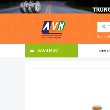
Giới thi
DANH MỤC
Trang c