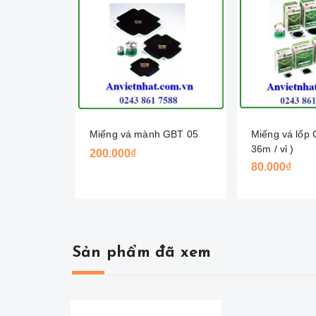
Miếng vá mành GBT 05
Miếng vá lốp
36m / vỉ )
200.000₫
80.000₫
Sản phẩm đã xem