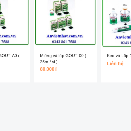
 GOUT A0 (
Miếng vá lốp GOUT 00 (
Keo vá Lốp 
25m / vỉ )
Liên hệ
80.000₫