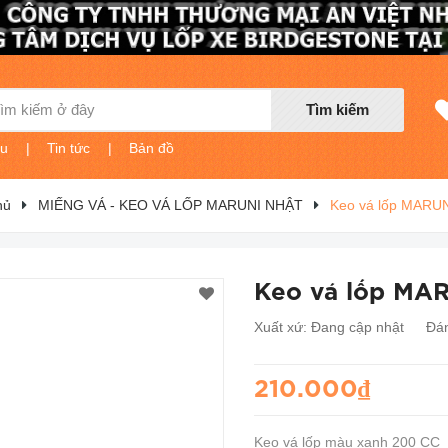
Tìm kiếm
ệu
|
Tin tức
|
Bản đồ
hủ
MIẾNG VÁ - KEO VÁ LỐP MARUNI NHẬT
Keo vá lốp MARUN
Keo vá lốp MA
Xuất xứ:
Đang cập nhật
Đán
210.000₫
Keo vá lốp màu xanh 200 CC