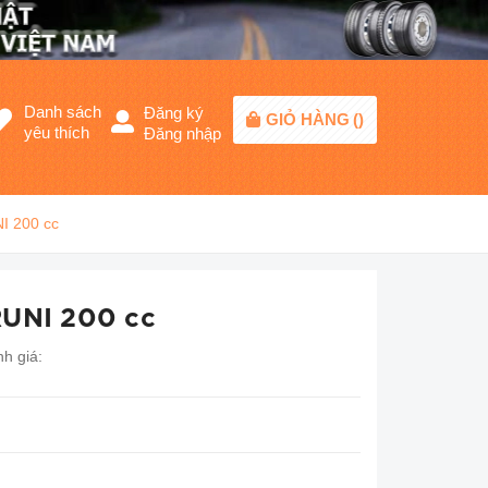
Danh sách
Đăng ký
GIỎ HÀNG
(
)
yêu thích
Đăng nhập
I 200 cc
RUNI 200 cc
h giá: