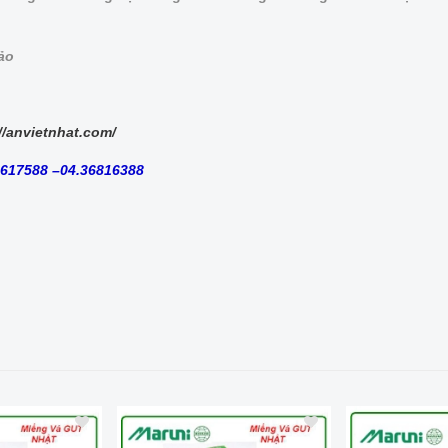
bảo
//anvietnhat.com/
8617588 –04.36816388