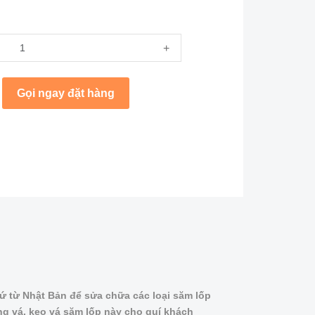
+
Gọi ngay đặt hàng
ứ từ Nhật Bản để sửa chữa các loại săm lốp
ng vá, keo vá săm lốp này cho quí khách