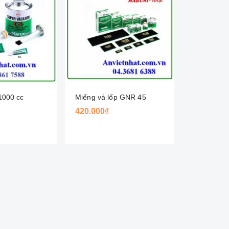
1000 cc
Miếng vá lốp GNR 45
Miếng vá 
420.000₫
290.000₫