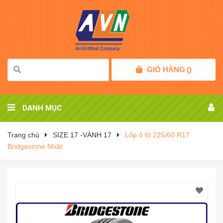
GIỎ HÀNG
(
)
DANH MỤC
Trang chủ
SIZE 17 -VÀNH 17
Lốp ô tô 225/60 R17
Bridgestone Nhật