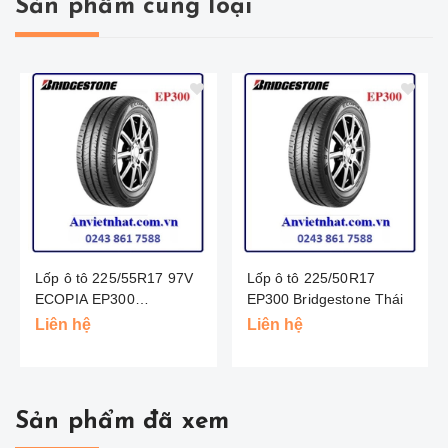
Sản phẩm cùng loại
Lốp ô tô 225/55R17 97V
Lốp ô tô 225/50R17
ECOPIA EP300
EP300 Bridgestone Thái
BRIDGESTONE - THÁI
Liên hệ
Liên hệ
LAN
Sản phẩm đã xem