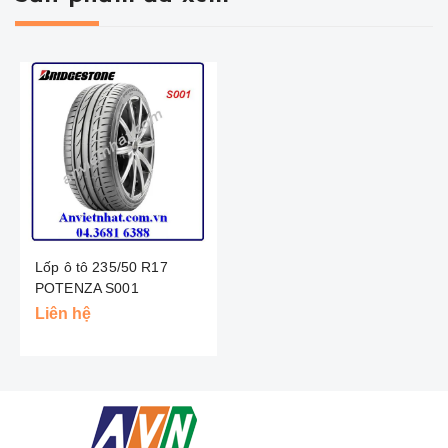
Lốp ô tô 235/50 R17
POTENZA S001
BRIDGESTONE - NHẬT
Liên hệ