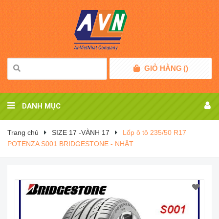
GIỎ HÀNG
(
)
DANH MỤC
Trang chủ
SIZE 17 -VÀNH 17
Lốp ô tô 235/50 R17
POTENZA S001 BRIDGESTONE - NHẬT