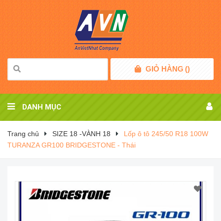
GIỎ HÀNG
(
)
DANH MỤC
Trang chủ
SIZE 18 -VÀNH 18
Lốp ô tô 245/50 R18 100W
TURANZA GR100 BRIDGESTONE - Thái