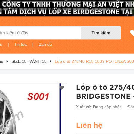
Tìm kiếm
ệu
|
Tin tức
|
Bản đồ
hủ
SIZE 18 -VÀNH 18
Lốp ô tô 275/40 R18 103Y POTENZA S
Lốp ô tô 275/
BRIDGESTONE 
Xuất xứ:
Đang cập nhật
Đán
Liên hệ