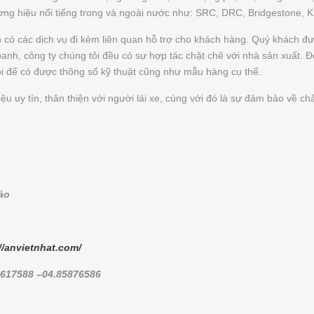
ơng hiệu nổi tiếng trong và ngoài nước như: SRC, DRC, Bridgestone, 
n có các dịch vụ đi kèm liên quan hỗ trợ cho khách hàng. Quý khách 
nh, công ty chúng tôi đều có sự hợp tác chặt chẽ với nhà sản xuất. Để 
ôi để có được thông số kỹ thuật cũng như mẫu hàng cụ thể.
uy tín, thân thiện với người lái xe, cùng với đó là sự đảm bảo về chấ
bảo
//anvietnhat.com/
8617588 –04.85876586