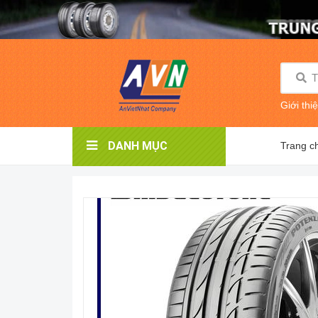
Giới thi
DANH MỤC
Trang c