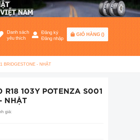
Danh sách
Đăng ký
GIỎ HÀNG
(
)
yêu thích
Đăng nhập
001 BRIDGESTONE - NHẬT
40 R18 103Y POTENZA S001
- NHẬT
h giá: