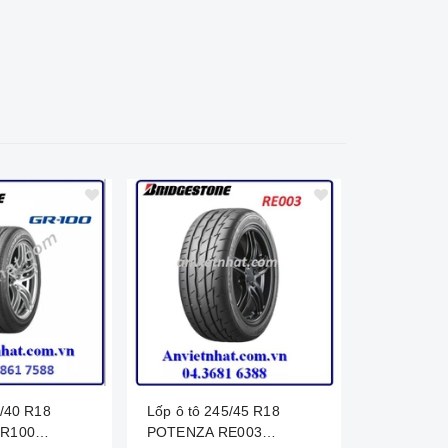
5/40 R18
Lốp ô tô 245/45 R18
Lốp ô tô 
R100
POTENZA RE003
POTENZA 