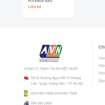
POTENZA S001
BRIDGESTONE - NHẬT
Liên hệ
Ch
Chí
Chí
CÔNG TY TNHH TM AN VIỆT NHẬT
Chín
Số 51 Đường Ngọc Hồi- P. Hoàng
Quy
Liệt - Quận Hoàng Mai - TP Hà Nội
0243.681 6388
0243.861 7588
094 580 2009