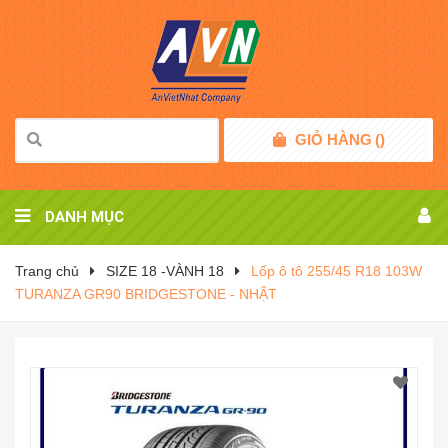
GIỎ HÀNG
(
)
DANH MỤC
Trang chủ
SIZE 18 -VÀNH 18
Lốp ô tô 255/45 R18 103W
TURANZA GR90 BRIDGESTONE - NHẬT