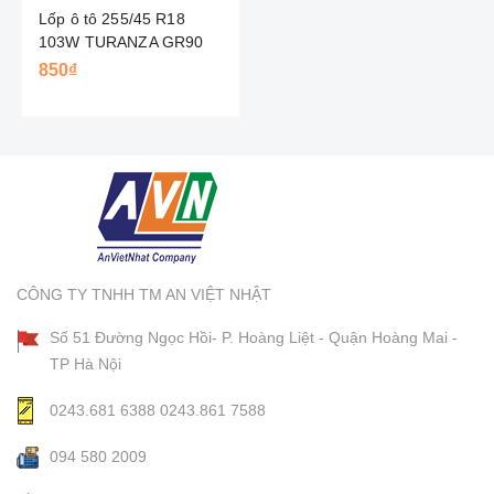
Lốp ô tô 255/45 R18
103W TURANZA GR90
BRIDGESTONE - NHẬT
850₫
CÔNG TY TNHH TM AN VIỆT NHẬT
Số 51 Đường Ngọc Hồi- P. Hoàng Liệt - Quận Hoàng Mai -
TP Hà Nội
0243.681 6388
0243.861 7588
094 580 2009