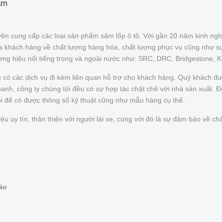
ẩm
ên cung cấp các loại sản phẩm săm lốp ô tô. Với gần 20 năm kinh ngh
của khách hàng về chất lượng hàng hóa, chất lượng phục vụ cũng như s
ơng hiệu nổi tiếng trong và ngoài nước như: SRC, DRC, Bridgestone, 
n có các dịch vụ đi kèm liên quan hỗ trợ cho khách hàng. Quý khách 
nh, công ty chúng tôi đều có sự hợp tác chặt chẽ với nhà sản xuất. Để 
ôi để có được thông số kỹ thuật cũng như mẫu hàng cụ thể.
uy tín, thân thiện với người lái xe, cùng với đó là sự đảm bảo về chấ
bảo