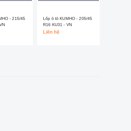
MHO - 215/45
Lốp ô tô KUMHO - 205/45
Lốp ô tô 
U31 - VN
R16 KU31 - VN
Liên hệ
Liên hệ