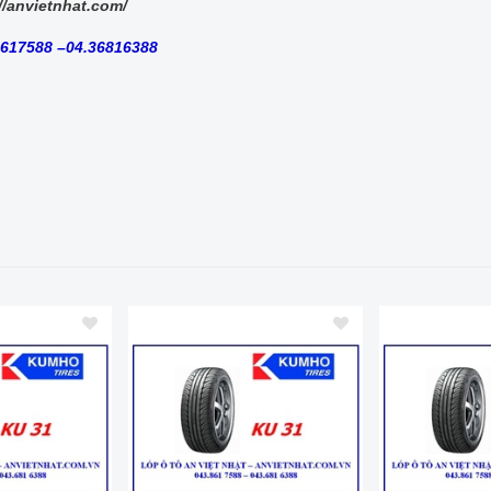
//anvietnhat.com/
8617588 –04.36816388