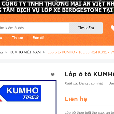
Tìm kiếm
ệu
|
Tin tức
|
Bản đồ
hủ
KUMHO VIỆT NAM
Lốp ô tô KUMHO - 185/55 R14 KU31 - V
Lốp ô tô KUMHO
Xuất xứ:
Đang cập nhật
Đán
Liên hệ
Lốp bố thép tuổi thọ cao, an t