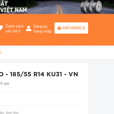
Danh sách
Đăng ký
GIỎ HÀNG
(
)
yêu thích
Đăng nhập
N
 - 185/55 R14 KU31 - VN
h giá:
oàn, bon êm.