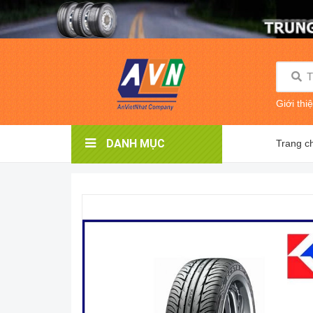
Giới thi
DANH MỤC
Trang c