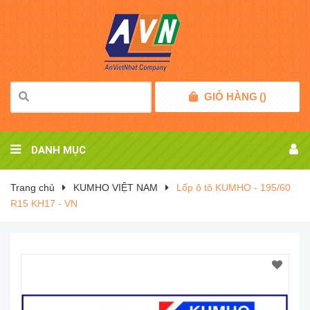
GIỎ HÀNG
(
)
DANH MỤC
Trang chủ
KUMHO VIỆT NAM
Lốp ô tô KUMHO - 195/60
R15 KH17 - VN