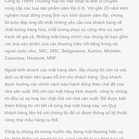
Công ty TNHH Thương mại An Việt Nhật là đơn vị chuyên
cung cấp các loại sản phẩm săm lốp ô tô. Với gần 20 năm kinh
nghiệm hoạt động trong lĩnh vực kinh doanh săm lốp, chúng
tôi luôn đáp ứng tốt nhất những yêu cầu của khách hàng về
chất lượng hàng hóa, chất lượng phục vụ cũng như sự cạnh
tranh về giá cả. Những mặt hàng chính của chúng tôi bao gồm
các loại sản phẩm của các thương hiệu nổi tiếng trong và
ngoài nước như: SRC, DRC, Bridgestone, Kumho, Michelin,
Casumina, Hankook, MRF...
Ngoài kinh doanh các mặt hàng săm, lốp chúng tôi còn có các
dịch vụ đi kèm liên quan hỗ trợ cho khách hàng. Quý khách
được hưởng các chính sách bảo hành đúng theo chế độ của
nhà sản xuất. Đối với các mặt hàng kinh doanh, công ty chúng
tôi đều có sự hợp tác chặt chẽ với nhà sản xuất. Để được biết
thêm thông tin chi tiết về từng loại mặt hàng này, xin Quý
khách hàng liên hệ với chúng tôi để có được thông số kỹ thuật
cũng như mẫu hàng cụ thể.
Công ty chúng tôi mong muốn xây dựng một thương hiệu uy
tín, thân thiện với người lái xe, cùng với đó là sự đảm bảo về