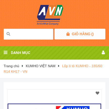
GIỎ HÀNG
(
)
DANH MỤC
Trang chủ
KUMHO VIỆT NAM
Lốp ô tô KUMHO - 185/60
R14 KH17 - VN