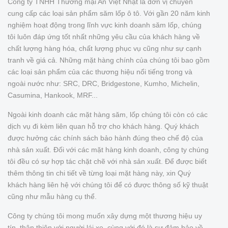
Công ty TNHH Thương mại An Việt Nhật là đơn vị chuyên
cung cấp các loại sản phẩm săm lốp ô tô. Với gần 20 năm kinh
nghiệm hoạt động trong lĩnh vực kinh doanh săm lốp, chúng
tôi luôn đáp ứng tốt nhất những yêu cầu của khách hàng về
chất lượng hàng hóa, chất lượng phục vụ cũng như sự cạnh
tranh về giá cả. Những mặt hàng chính của chúng tôi bao gồm
các loại sản phẩm của các thương hiệu nổi tiếng trong và
ngoài nước như: SRC, DRC, Bridgestone, Kumho, Michelin,
Casumina, Hankook, MRF...
Ngoài kinh doanh các mặt hàng săm, lốp chúng tôi còn có các
dịch vụ đi kèm liên quan hỗ trợ cho khách hàng. Quý khách
được hưởng các chính sách bảo hành đúng theo chế độ của
nhà sản xuất. Đối với các mặt hàng kinh doanh, công ty chúng
tôi đều có sự hợp tác chặt chẽ với nhà sản xuất. Để được biết
thêm thông tin chi tiết về từng loại mặt hàng này, xin Quý
khách hàng liên hệ với chúng tôi để có được thông số kỹ thuật
cũng như mẫu hàng cụ thể.
Công ty chúng tôi mong muốn xây dựng một thương hiệu uy
tín, thân thiện với người lái xe, cùng với đó là sự đảm bảo về