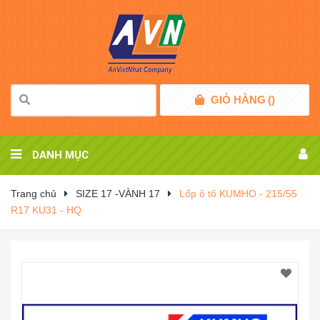
GIỎ HÀNG
(
)
DANH MỤC
Trang chủ
SIZE 17 -VÀNH 17
Lốp ô tô KUMHO - 215/55
R17 KU31 - HQ