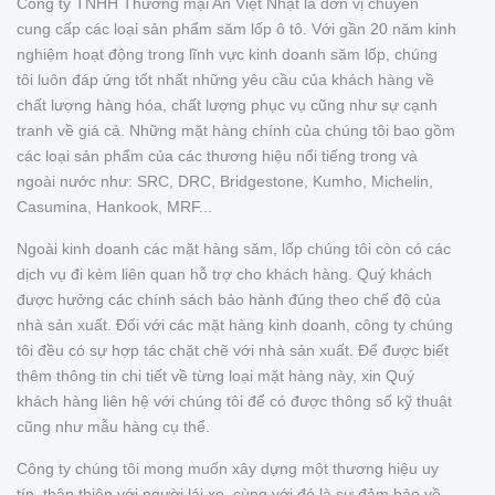
Công ty TNHH Thương mại An Việt Nhật là đơn vị chuyên
cung cấp các loại sản phẩm săm lốp ô tô. Với gần 20 năm kinh
nghiệm hoạt động trong lĩnh vực kinh doanh săm lốp, chúng
tôi luôn đáp ứng tốt nhất những yêu cầu của khách hàng về
chất lượng hàng hóa, chất lượng phục vụ cũng như sự cạnh
tranh về giá cả. Những mặt hàng chính của chúng tôi bao gồm
các loại sản phẩm của các thương hiệu nổi tiếng trong và
ngoài nước như: SRC, DRC, Bridgestone, Kumho, Michelin,
Casumina, Hankook, MRF...
Ngoài kinh doanh các mặt hàng săm, lốp chúng tôi còn có các
dịch vụ đi kèm liên quan hỗ trợ cho khách hàng. Quý khách
được hưởng các chính sách bảo hành đúng theo chế độ của
nhà sản xuất. Đối với các mặt hàng kinh doanh, công ty chúng
tôi đều có sự hợp tác chặt chẽ với nhà sản xuất. Để được biết
thêm thông tin chi tiết về từng loại mặt hàng này, xin Quý
khách hàng liên hệ với chúng tôi để có được thông số kỹ thuật
cũng như mẫu hàng cụ thể.
Công ty chúng tôi mong muốn xây dựng một thương hiệu uy
tín, thân thiện với người lái xe, cùng với đó là sự đảm bảo về