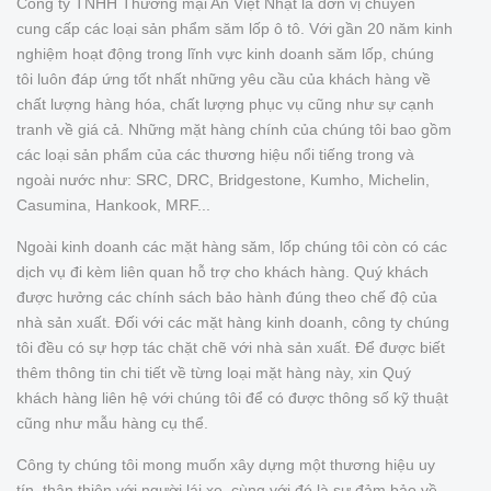
Công ty TNHH Thương mại An Việt Nhật là đơn vị chuyên
cung cấp các loại sản phẩm săm lốp ô tô. Với gần 20 năm kinh
nghiệm hoạt động trong lĩnh vực kinh doanh săm lốp, chúng
tôi luôn đáp ứng tốt nhất những yêu cầu của khách hàng về
chất lượng hàng hóa, chất lượng phục vụ cũng như sự cạnh
tranh về giá cả. Những mặt hàng chính của chúng tôi bao gồm
các loại sản phẩm của các thương hiệu nổi tiếng trong và
ngoài nước như: SRC, DRC, Bridgestone, Kumho, Michelin,
Casumina, Hankook, MRF...
Ngoài kinh doanh các mặt hàng săm, lốp chúng tôi còn có các
dịch vụ đi kèm liên quan hỗ trợ cho khách hàng. Quý khách
được hưởng các chính sách bảo hành đúng theo chế độ của
nhà sản xuất. Đối với các mặt hàng kinh doanh, công ty chúng
tôi đều có sự hợp tác chặt chẽ với nhà sản xuất. Để được biết
thêm thông tin chi tiết về từng loại mặt hàng này, xin Quý
khách hàng liên hệ với chúng tôi để có được thông số kỹ thuật
cũng như mẫu hàng cụ thể.
Công ty chúng tôi mong muốn xây dựng một thương hiệu uy
tín, thân thiện với người lái xe, cùng với đó là sự đảm bảo về