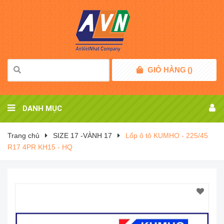
GIỎ HÀNG
(
)
DANH MỤC
Trang chủ
SIZE 17 -VÀNH 17
Lốp ô tô KUMHO - 225/45
R17 4PR KH15 - HQ