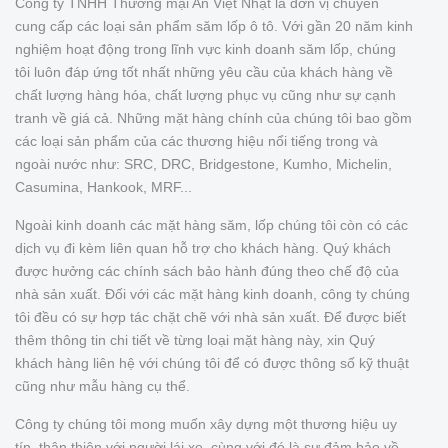
Công ty TNHH Thương mại An Việt Nhật là đơn vị chuyên
cung cấp các loại sản phẩm săm lốp ô tô. Với gần 20 năm kinh
nghiệm hoạt động trong lĩnh vực kinh doanh săm lốp, chúng
tôi luôn đáp ứng tốt nhất những yêu cầu của khách hàng về
chất lượng hàng hóa, chất lượng phục vụ cũng như sự cạnh
tranh về giá cả. Những mặt hàng chính của chúng tôi bao gồm
các loại sản phẩm của các thương hiệu nổi tiếng trong và
ngoài nước như: SRC, DRC, Bridgestone, Kumho, Michelin,
Casumina, Hankook, MRF...
Ngoài kinh doanh các mặt hàng săm, lốp chúng tôi còn có các
dịch vụ đi kèm liên quan hỗ trợ cho khách hàng. Quý khách
được hưởng các chính sách bảo hành đúng theo chế độ của
nhà sản xuất. Đối với các mặt hàng kinh doanh, công ty chúng
tôi đều có sự hợp tác chặt chẽ với nhà sản xuất. Để được biết
thêm thông tin chi tiết về từng loại mặt hàng này, xin Quý
khách hàng liên hệ với chúng tôi để có được thông số kỹ thuật
cũng như mẫu hàng cụ thể.
Công ty chúng tôi mong muốn xây dựng một thương hiệu uy
tín, thân thiện với người lái xe, cùng với đó là sự đảm bảo về