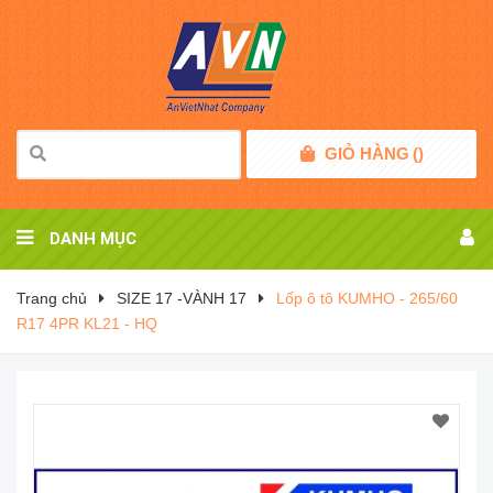
GIỎ HÀNG
(
)
DANH MỤC
Trang chủ
SIZE 17 -VÀNH 17
Lốp ô tô KUMHO - 265/60
R17 4PR KL21 - HQ