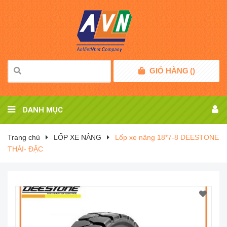
GIỎ HÀNG
(
)
DANH MỤC
Trang chủ
LỐP XE NÂNG
Lốp xe nâng 18*7-8 DEESTONE
THÁI- ĐẶC