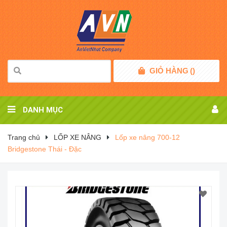
GIỎ HÀNG
(
)
DANH MỤC
Trang chủ
LỐP XE NÂNG
Lốp xe nâng 700-12
Bridgestone Thái - Đặc