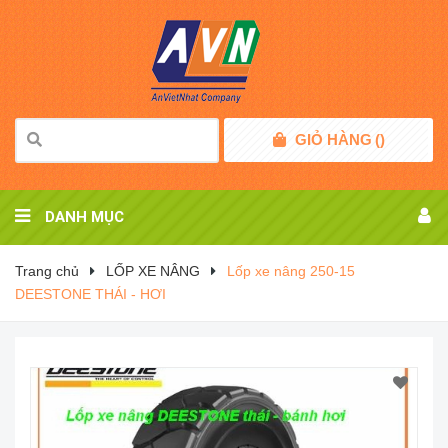
GIỎ HÀNG
(
)
DANH MỤC
Trang chủ
LỐP XE NÂNG
Lốp xe nâng 250-15
DEESTONE THÁI - HƠI