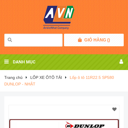
GIỎ HÀNG
(
)
DANH MỤC
Trang chủ
LỐP XE ÔTÔ TẢI
Lốp ô tô 11R22.5 SP580
DUNLOP - NHẬT