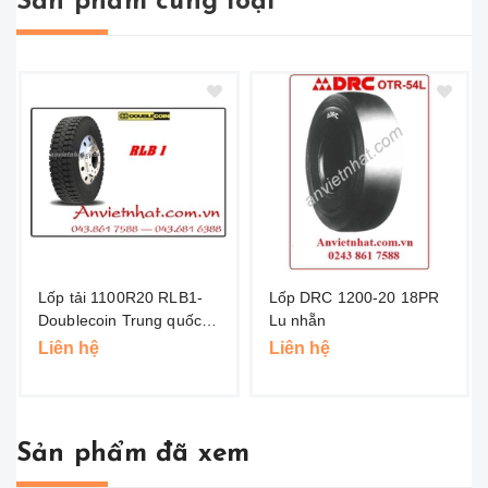
Sản phẩm cùng loại
Lốp tải 1100R20 RLB1-
Lốp DRC 1200-20 18PR
Doublecoin Trung quốc
Lu nhẵn
(Hai Đồng Tiền )
Liên hệ
Liên hệ
Sản phẩm đã xem