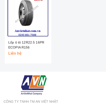
Lốp ô tô 12R22.5 16PR
ECOPIA R156
BRIDGESTONE - THÁI
Liên hệ
CÔNG TY TNHH TM AN VIỆT NHẬT