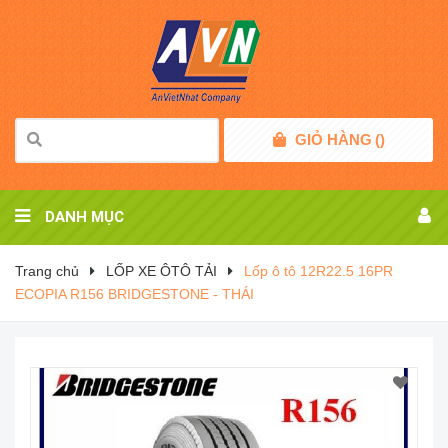
GIỎ HÀNG
(
)
DANH MỤC
Trang chủ
LỐP XE ÔTÔ TẢI
Lốp ô tô 12R22.5 16PR
ECOPIA R156 BRIDGESTONE - THÁI