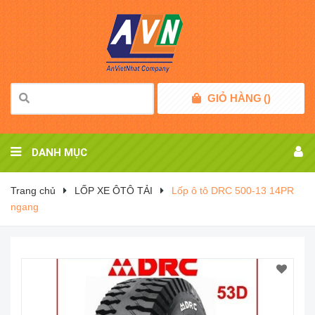
GIỎ HÀNG
(
)
DANH MỤC
Trang chủ
LỐP XE ÔTÔ TẢI
Lốp ô tô DRC 500-13 14PR
ngang