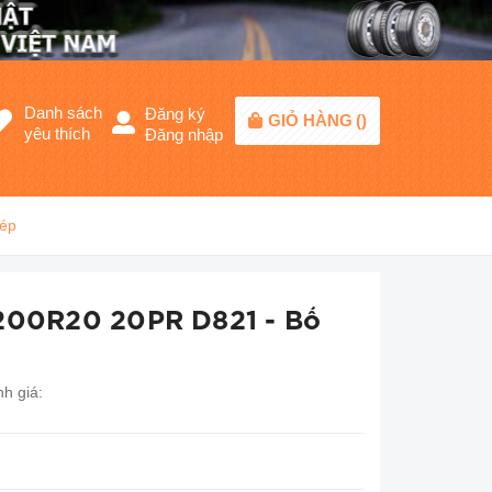
Danh sách
Đăng ký
GIỎ HÀNG
(
)
yêu thích
Đăng nhập
hép
1200R20 20PR D821 - Bố
h giá: