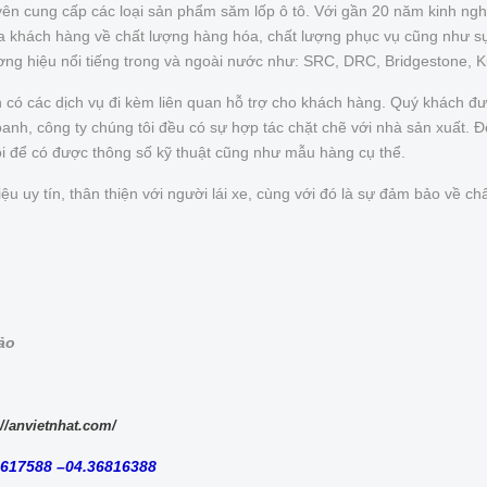
ên cung cấp các loại sản phẩm săm lốp ô tô. Với gần 20 năm kinh ngh
của khách hàng về chất lượng hàng hóa, chất lượng phục vụ cũng như s
ơng hiệu nổi tiếng trong và ngoài nước như: SRC, DRC, Bridgestone, 
n có các dịch vụ đi kèm liên quan hỗ trợ cho khách hàng. Quý khách 
nh, công ty chúng tôi đều có sự hợp tác chặt chẽ với nhà sản xuất. Để 
ôi để có được thông số kỹ thuật cũng như mẫu hàng cụ thể.
uy tín, thân thiện với người lái xe, cùng với đó là sự đảm bảo về chấ
bảo
://anvietnhat.com/
8617588 –04.36816388