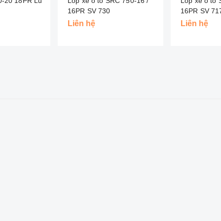
0-20 18PR Lu
Lốp xe ô tô SRC 750-16 /
Lốp xe ô tô
16PR SV 730
16PR SV 71
Liên hệ
Liên hệ