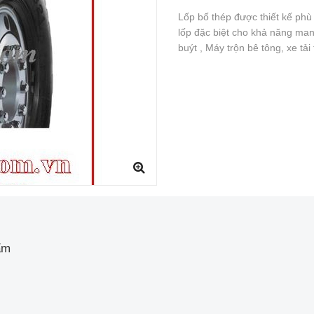
Lốp bố thép được thiết kế phù 
lốp đặc biệt cho khả năng man
buýt , Máy trộn bê tông, xe tải
ẩm