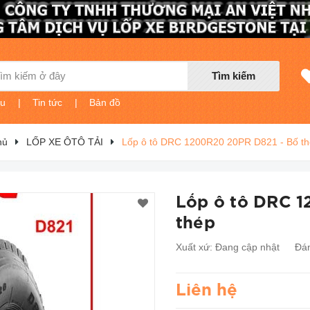
Tìm kiếm
ệu
|
Tin tức
|
Bản đồ
hủ
LỐP XE ÔTÔ TẢI
Lốp ô tô DRC 1200R20 20PR D821 - Bố t
Lốp ô tô DRC 
thép
Xuất xứ:
Đang cập nhật
Đán
Liên hệ