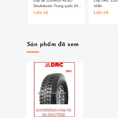
Lốp tải 1100R20 RLB1-
Lốp DRC 120
Doublecoin Trung quốc (Hai
nhẵn
Đồng Tiền )
Liên hệ
Liên hệ
Sản phẩm đã xem