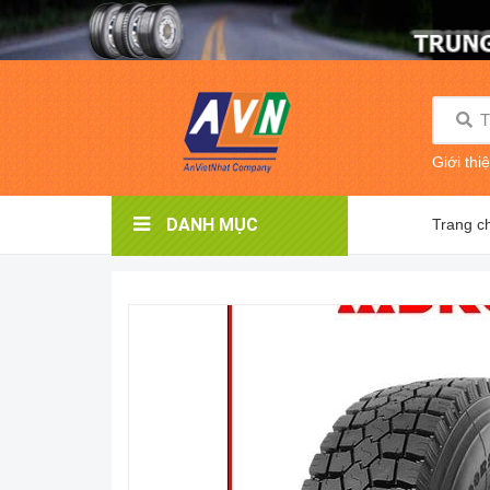
Giới thi
DANH MỤC
Trang c