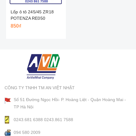
Lốp ô tô 245/45 ZR18
POTENZA RE050
BRIDGESTONE - NHẬT
850₫
CÔNG TY TNHH TM AN VIỆT NHẬT
Số 51 Đường Ngọc Hồi- P. Hoàng Liệt - Quận Hoàng Mai -
TP Hà Nội
0243.681 6388
0243.861 7588
094 580 2009