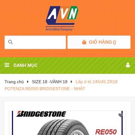
GIỎ HÀNG
(
)
DANH MỤC
Trang chủ
SIZE 18 -VÀNH 18
Lốp ô tô 245/45 ZR18
POTENZA RE050 BRIDGESTONE - NHẬT