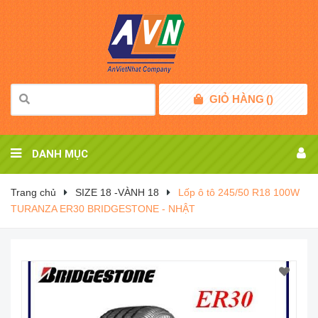
GIỎ HÀNG
(
)
DANH MỤC
Trang chủ
SIZE 18 -VÀNH 18
Lốp ô tô 245/50 R18 100W
TURANZA ER30 BRIDGESTONE - NHẬT