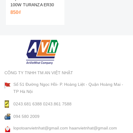
100W TURANZA ER30
BRIDGESTONE - NHẬT
850₫
CÔNG TY TNHH TM AN VIỆT NHẬT
Số 51 Đường Ngọc Hồi- P. Hoàng Liệt - Quận Hoàng Mai -
TP Hà Nội
0243.681 6388
0243.861 7588
094 580 2009
lopotoanvietnhat@gmail.com
haanvietnhat@gmail.com