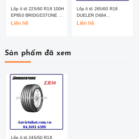
Lốp ô tô 225/60 R18 100H
Lốp ô tô 265/60 R18
EP850 BRIDGESTONE -
DUELER D684
TL
BRIDGESTONE - THAI
Liên hệ
Liên hệ
Sản phẩm đã xem
Lốp ô tô 245/50 R18