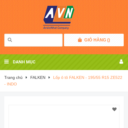
GIỎ HÀNG
(
)
DANH MỤC
Trang chủ
FALKEN
Lốp ô tô FALKEN - 195/55 R15 ZE522
- INDO