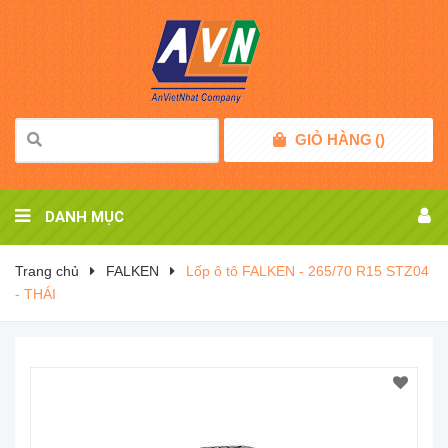
GIỎ HÀNG
(
)
DANH MỤC
Trang chủ
FALKEN
Lốp ô tô FALKEN - 265/70 R15 STZ04
- THÁI