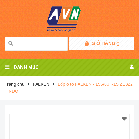
GIỎ HÀNG
(
)
DANH MỤC
Trang chủ
FALKEN
Lốp ô tô FALKEN - 195/60 R15 ZE322
- INDO