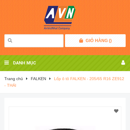
GIỎ HÀNG
(
)
DANH MỤC
Trang chủ
FALKEN
Lốp ô tô FALKEN - 205/65 R16 ZE912
- THÁI