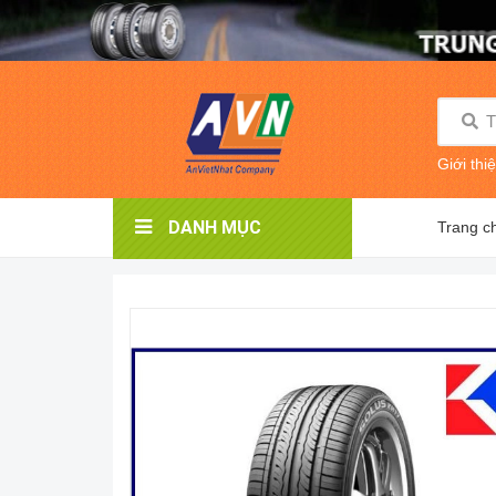
Giới thi
DANH MỤC
Trang c