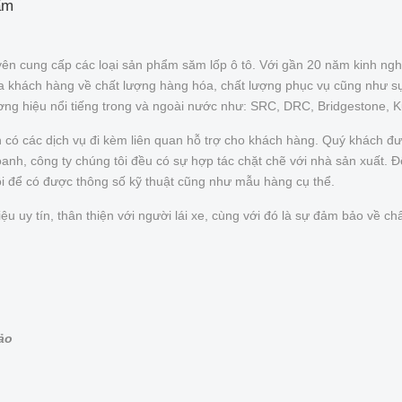
ẩm
ên cung cấp các loại sản phẩm săm lốp ô tô. Với gần 20 năm kinh ngh
của khách hàng về chất lượng hàng hóa, chất lượng phục vụ cũng như s
ơng hiệu nổi tiếng trong và ngoài nước như: SRC, DRC, Bridgestone, 
n có các dịch vụ đi kèm liên quan hỗ trợ cho khách hàng. Quý khách 
nh, công ty chúng tôi đều có sự hợp tác chặt chẽ với nhà sản xuất. Để 
ôi để có được thông số kỹ thuật cũng như mẫu hàng cụ thể.
uy tín, thân thiện với người lái xe, cùng với đó là sự đảm bảo về chấ
bảo