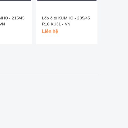
MHO - 215/45
Lốp ô tô KUMHO - 205/45
Lốp ô tô 
U31 - VN
R16 KU31 - VN
Liên hệ
Liên hệ