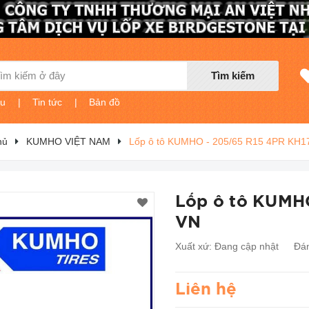
Tìm kiếm
ệu
|
Tin tức
|
Bản đồ
hủ
KUMHO VIỆT NAM
Lốp ô tô KUMHO - 205/65 R15 4PR KH17
Lốp ô tô KUMHO
VN
Xuất xứ:
Đang cập nhật
Đán
Liên hệ