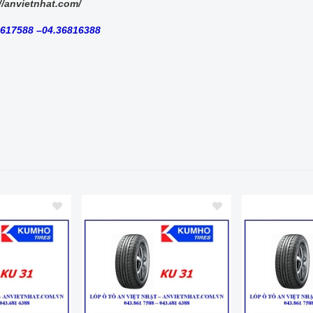
//anvietnhat.com/
8617588 –04.36816388