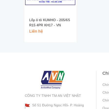
Lốp ô tô KUMHO - 205/65
R15 4PR KH17 - VN
Liên hệ
Ch
Chí
Chí
CÔNG TY TNHH TM AN VIỆT NHẬT
Chín
Số 51 Đường Ngọc Hồi- P. Hoàng
Quy