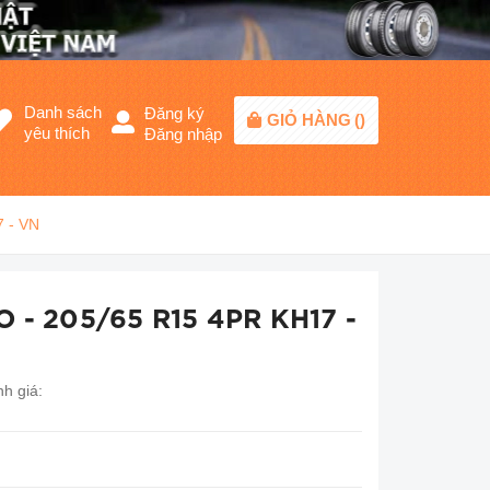
Danh sách
Đăng ký
GIỎ HÀNG
(
)
yêu thích
Đăng nhập
 - VN
 - 205/65 R15 4PR KH17 -
h giá: