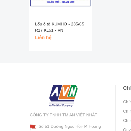
Lốp ô tô KUMHO - 235/65
R17 KL51 - VN
Liên hệ
Ch
Chí
Chí
CÔNG TY TNHH TM AN VIỆT NHẬT
Chín
Số 51 Đường Ngọc Hồi- P. Hoàng
Quy