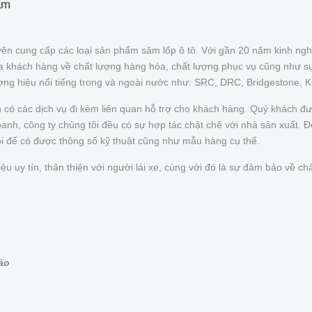
ẩm
ên cung cấp các loại sản phẩm săm lốp ô tô. Với gần 20 năm kinh ngh
của khách hàng về chất lượng hàng hóa, chất lượng phục vụ cũng như s
ơng hiệu nổi tiếng trong và ngoài nước như: SRC, DRC, Bridgestone, 
n có các dịch vụ đi kèm liên quan hỗ trợ cho khách hàng. Quý khách 
nh, công ty chúng tôi đều có sự hợp tác chặt chẽ với nhà sản xuất. Để 
ôi để có được thông số kỹ thuật cũng như mẫu hàng cụ thể.
uy tín, thân thiện với người lái xe, cùng với đó là sự đảm bảo về chấ
bảo