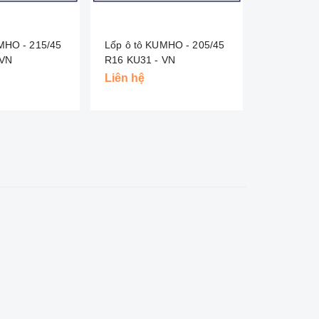
MHO - 215/45
Lốp ô tô KUMHO - 205/45
Lốp ô tô 
U31 - VN
R16 KU31 - VN
Liên hệ
Liên hệ