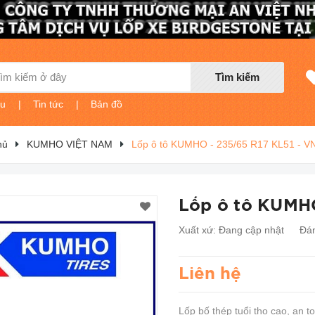
Tìm kiếm
ệu
|
Tin tức
|
Bản đồ
hủ
KUMHO VIỆT NAM
Lốp ô tô KUMHO - 235/65 R17 KL51 - V
Lốp ô tô KUMHO
Xuất xứ:
Đang cập nhật
Đán
Liên hệ
Lốp bố thép tuổi thọ cao, an t