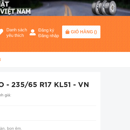
Danh sách
Đăng ký
GIỎ HÀNG
(
)
yêu thích
Đăng nhập
N
 - 235/65 R17 KL51 - VN
h giá:
oàn, bon êm.