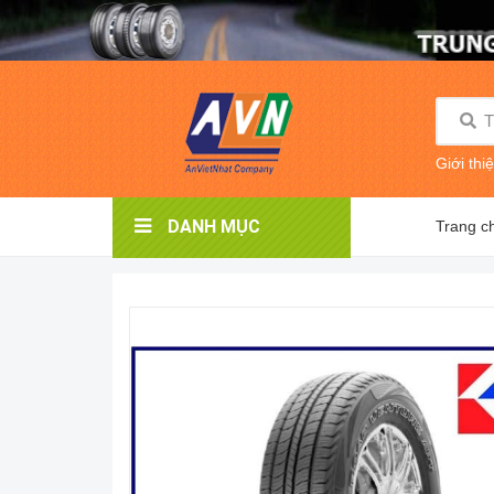
Giới thi
DANH MỤC
Trang c