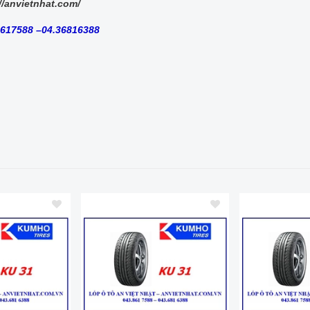
//anvietnhat.com/
8617588 –04.36816388