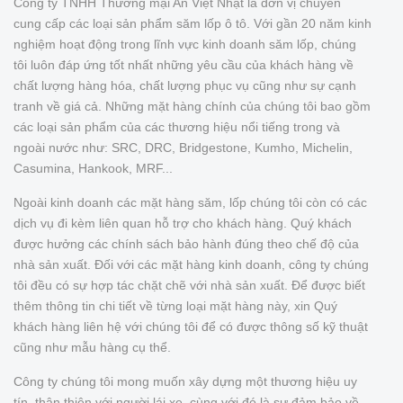
Công ty TNHH Thương mại An Việt Nhật là đơn vị chuyên
cung cấp các loại sản phẩm săm lốp ô tô. Với gần 20 năm kinh
nghiệm hoạt động trong lĩnh vực kinh doanh săm lốp, chúng
tôi luôn đáp ứng tốt nhất những yêu cầu của khách hàng về
chất lượng hàng hóa, chất lượng phục vụ cũng như sự cạnh
tranh về giá cả. Những mặt hàng chính của chúng tôi bao gồm
các loại sản phẩm của các thương hiệu nổi tiếng trong và
ngoài nước như: SRC, DRC, Bridgestone, Kumho, Michelin,
Casumina, Hankook, MRF...
Ngoài kinh doanh các mặt hàng săm, lốp chúng tôi còn có các
dịch vụ đi kèm liên quan hỗ trợ cho khách hàng. Quý khách
được hưởng các chính sách bảo hành đúng theo chế độ của
nhà sản xuất. Đối với các mặt hàng kinh doanh, công ty chúng
tôi đều có sự hợp tác chặt chẽ với nhà sản xuất. Để được biết
thêm thông tin chi tiết về từng loại mặt hàng này, xin Quý
khách hàng liên hệ với chúng tôi để có được thông số kỹ thuật
cũng như mẫu hàng cụ thể.
Công ty chúng tôi mong muốn xây dựng một thương hiệu uy
tín, thân thiện với người lái xe, cùng với đó là sự đảm bảo về