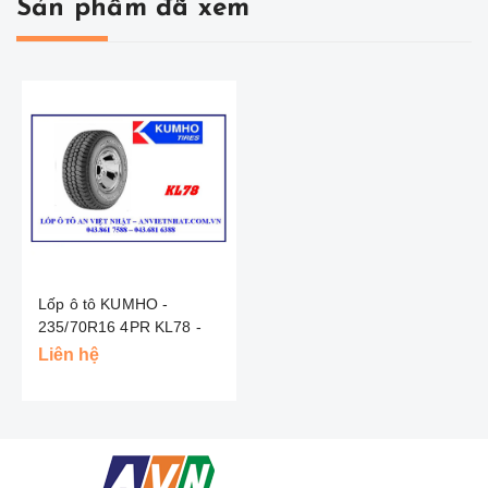
Sản phẩm đã xem
Lốp ô tô KUMHO -
235/70R16 4PR KL78 -
VN
Liên hệ