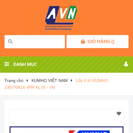
GIỎ HÀNG
(
)
DANH MỤC
Trang chủ
KUMHO VIỆT NAM
Lốp ô tô KUMHO -
235/70R16 4PR KL78 - VN