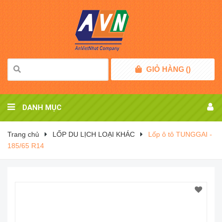
GIỎ HÀNG
(
)
DANH MỤC
Trang chủ
LỐP DU LỊCH LOẠI KHÁC
Lốp ô tô TUNGGAI -
185/65 R14