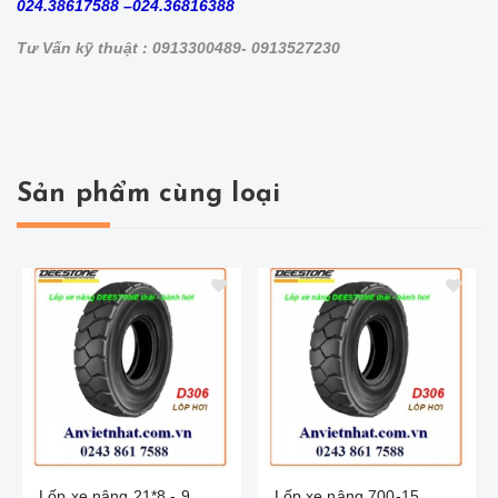
024.38617588 –024.36816388
Tư Vấn kỹ thuật : 0913300489- 0913527230
Sản phẩm cùng loại
Lốp xe nâng 21*8 - 9
Lốp xe nâng 700-15