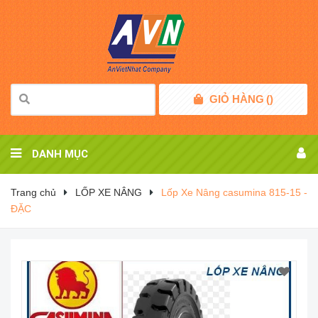
GIỎ HÀNG
(
)
DANH MỤC
Trang chủ
LỐP XE NÂNG
Lốp Xe Nâng casumina 815-15 -
ĐẶC