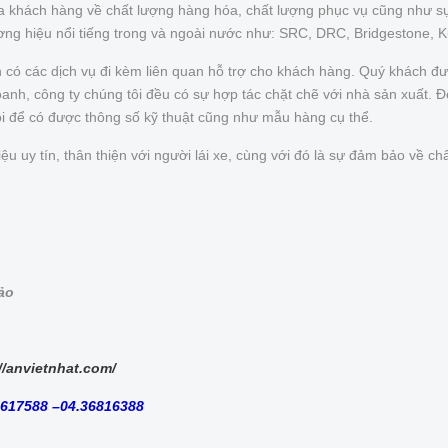
của khách hàng về chất lượng hàng hóa, chất lượng phục vụ cũng như s
ơng hiệu nổi tiếng trong và ngoài nước như: SRC, DRC, Bridgestone, 
n có các dịch vụ đi kèm liên quan hỗ trợ cho khách hàng. Quý khách 
nh, công ty chúng tôi đều có sự hợp tác chặt chẽ với nhà sản xuất. Để 
ôi để có được thông số kỹ thuật cũng như mẫu hàng cụ thể.
uy tín, thân thiện với người lái xe, cùng với đó là sự đảm bảo về chấ
bảo
//anvietnhat.com/
8617588 –04.36816388