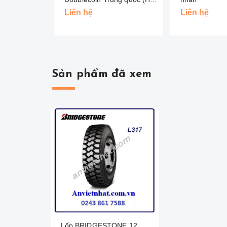
Đồng Tiền )
Liên hệ
Liên hệ
Sản phẩm đã xem
Lốp BRIDGESTONE 12