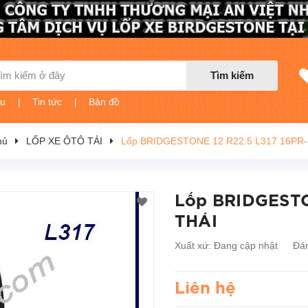
Tìm kiếm
ệu
|
Tin tức
|
Bản đồ
hủ
LỐP XE ÔTÔ TẢI
Lốp BRIDGESTONE 12 R22.5 L317 16PR-
Lốp BRIDGESTO
THÁI
Xuất xứ:
Đang cập nhật
Đán
Liên hệ