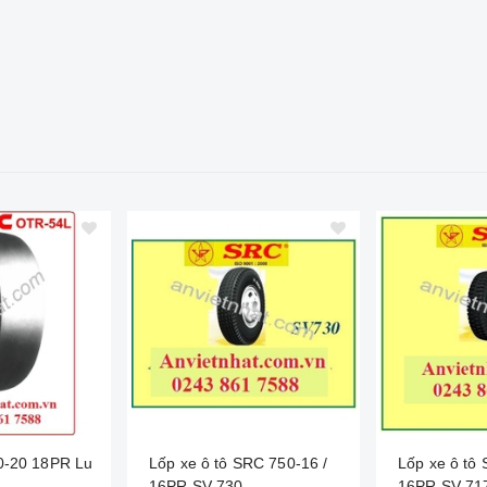
0-20 18PR Lu
Lốp xe ô tô SRC 750-16 /
Lốp xe ô tô
16PR SV 730
16PR SV 71