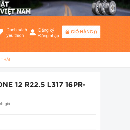
Danh sách
Đăng ký
GIỎ HÀNG
(
)
yêu thích
Đăng nhập
 THÁI
NE 12 R22.5 L317 16PR-
h giá: