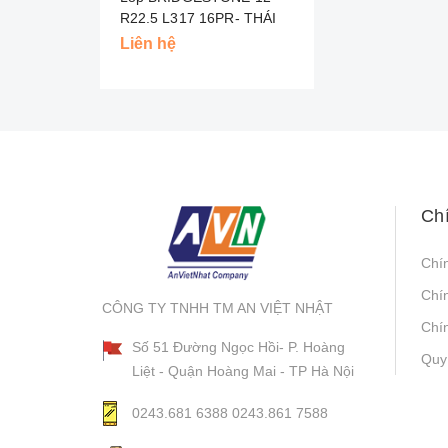
R22.5 L317 16PR- THÁI
Liên hệ
Ch
Chí
Chí
CÔNG TY TNHH TM AN VIỆT NHẬT
Chín
Số 51 Đường Ngọc Hồi- P. Hoàng
Quy
Liệt - Quận Hoàng Mai - TP Hà Nội
0243.681 6388
0243.861 7588