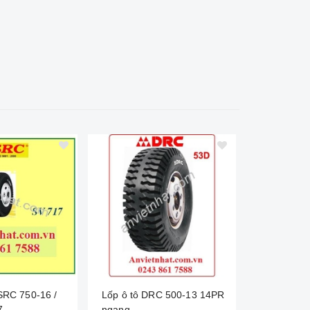
 SRC 750-16 /
Lốp ô tô DRC 500-13 14PR
Lốp ô tô 
7
ngang
SV651