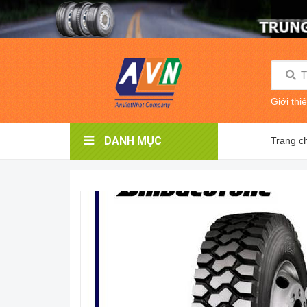
Giới thi
DANH MỤC
Trang c