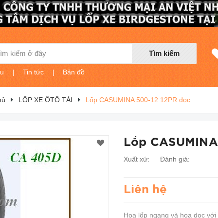
Tìm kiếm
ệu
|
Tin tức
|
Bản đồ
hủ
LỐP XE ÔTÔ TẢI
Lốp CASUMINA 500-12 12PR dọc
Lốp CASUMINA 
Xuất xứ:
Đánh giá:
Liên hệ
Hoa lốp ngang và hoa dọc với 