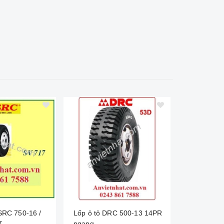
 SRC 750-16 /
Lốp ô tô DRC 500-13 14PR
Lốp ô tô 
7
ngang
SV651