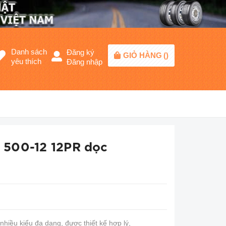
Danh sách
Đăng ký
GIỎ HÀNG
(
)
yêu thích
Đăng nhập
500-12 12PR dọc
nhiều kiểu đa dạng, được thiết kế hợp lý,