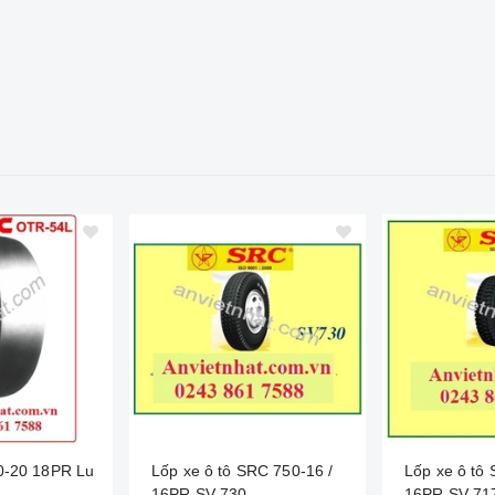
0-20 18PR Lu
Lốp xe ô tô SRC 750-16 /
Lốp xe ô tô
16PR SV 730
16PR SV 71