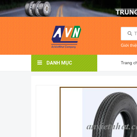
Giới thi
DANH MỤC
Trang c