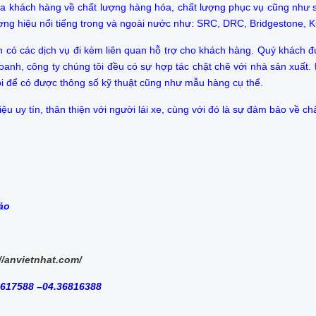
của khách hàng về chất lượng hàng hóa, chất lượng phục vụ cũng như 
ơng hiệu nổi tiếng trong và ngoài nước như: SRC, DRC, Bridgestone, 
n có các dịch vụ đi kèm liên quan hỗ trợ cho khách hàng. Quý khách
anh, công ty chúng tôi đều có sự hợp tác chặt chẽ với nhà sản xuất. Để
ôi để có được thông số kỹ thuật cũng như mẫu hàng cụ thể.
uy tín, thân thiện với người lái xe, cùng với đó là sự đảm bảo về ch
bảo
//anvietnhat.com/
8617588 –04.36816388