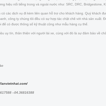
ơng hiệu nổi tiếng trong và ngoài nước như: SRC, DRC, Bridgestone, 
n có các dịch vụ đi kèm liên quan hỗ trợ cho khách hàng. Quý khách 
nh, công ty chúng tôi đều có sự hợp tác chặt chẽ với nhà sản xuất. Để 
ôi để có được thông số kỹ thuật cũng như mẫu hàng cụ thể.
uy tín, thân thiện với người lái xe, cùng với đó là sự đảm bảo về chấ
bảo
//anvietnhat.com/
8617588 –04.36816388