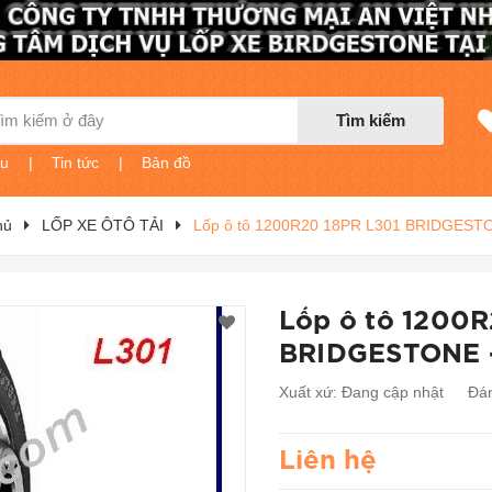
Tìm kiếm
ệu
|
Tin tức
|
Bản đồ
hủ
LỐP XE ÔTÔ TẢI
Lốp ô tô 1200R20 18PR L301 BRIDGEST
Lốp ô tô 1200R
BRIDGESTONE 
Xuất xứ:
Đang cập nhật
Đán
Liên hệ