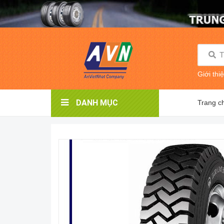
Giới thi
DANH MỤC
Trang c