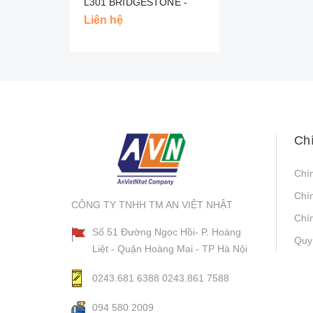
L301 BRIDGESTONE -
NHẬT
Liên hệ
Ch
Chí
Chí
CÔNG TY TNHH TM AN VIỆT NHẬT
Chín
Số 51 Đường Ngọc Hồi- P. Hoàng
Quy
Liệt - Quận Hoàng Mai - TP Hà Nội
0243.681 6388
0243.861 7588
094 580 2009