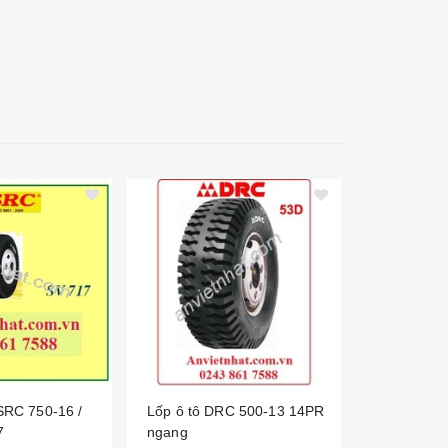
 SRC 750-16 /
Lốp ô tô DRC 500-13 14PR
Lốp ô tô 
7
ngang
SV651