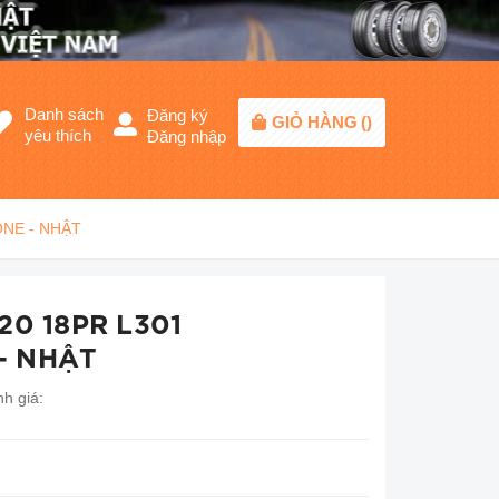
Danh sách
Đăng ký
GIỎ HÀNG
(
)
yêu thích
Đăng nhập
ONE - NHẬT
20 18PR L301
- NHẬT
h giá: