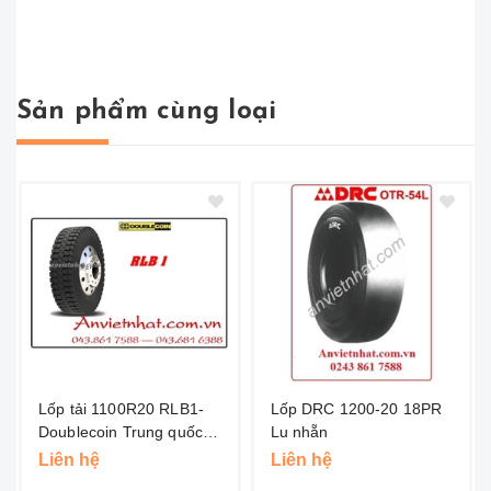
Sản phẩm cùng loại
Lốp tải 1100R20 RLB1-
Lốp DRC 1200-20 18PR
Doublecoin Trung quốc
Lu nhẵn
(Hai Đồng Tiền )
Liên hệ
Liên hệ