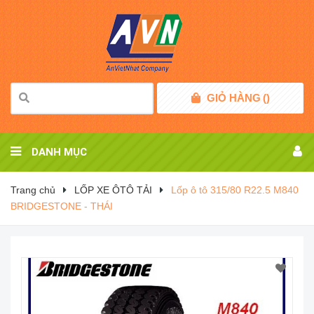
GIỎ HÀNG
(
)
DANH MỤC
Trang chủ
LỐP XE ÔTÔ TẢI
Lốp ô tô 315/80 R22.5 M840
BRIDGESTONE - THÁI