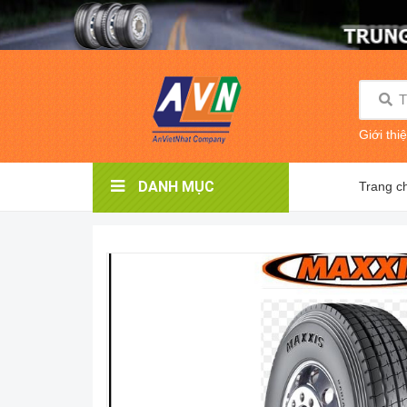
Giới thi
DANH MỤC
Trang c