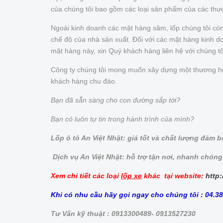
của chúng tôi bao gồm các loại sản phẩm của các thư
Ngoài kinh doanh các mặt hàng săm, lốp chúng tôi cò
chế độ của nhà sản xuất. Đối với các mặt hàng kinh doa
mặt hàng này, xin Quý khách hàng liên hệ với chúng t
Công ty chúng tôi mong muốn xây dựng một thương hiệu 
khách hàng chu đáo.
Bạn đã sẵn sàng cho con đường sắp tới?
Bạn có luôn tự tin trong hành trình của mình?
Lốp ô tô An Việt Nhật: giá tốt và chất lượng đảm 
Dịch vụ An Việt Nhật: hỗ trợ tận nơi, nhanh chóng
Xem chi tiết các loại
lốp xe
khác tại website:
http:
Khi có nhu cầu hãy gọi ngay cho chúng tôi : 04.3
Tư Vấn kỹ thuật : 0913300489- 0913527230