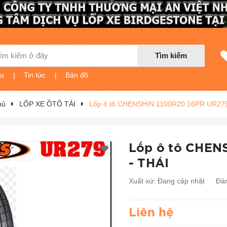
Tìm kiếm
ệu
|
Tin tức
|
Bản đồ
hủ
LỐP XE ÔTÔ TẢI
Lốp ô tô CHENSHIN 1100R20 16PR UR279
Lốp ô tô CHEN
- THÁI
Xuất xứ:
Đang cập nhật
Đán
Liên hệ