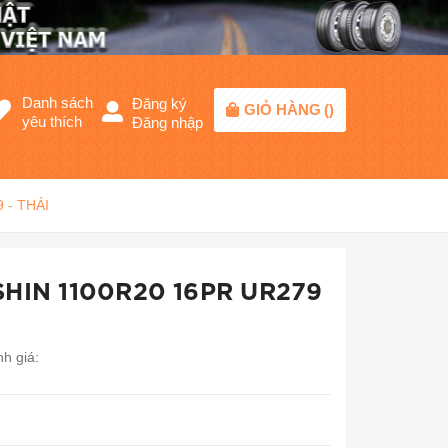
Danh sách
Đăng ký
GIỎ HÀNG
(
)
yêu thích
Đăng nhập
 - THÁI
SHIN 1100R20 16PR UR279
h giá: