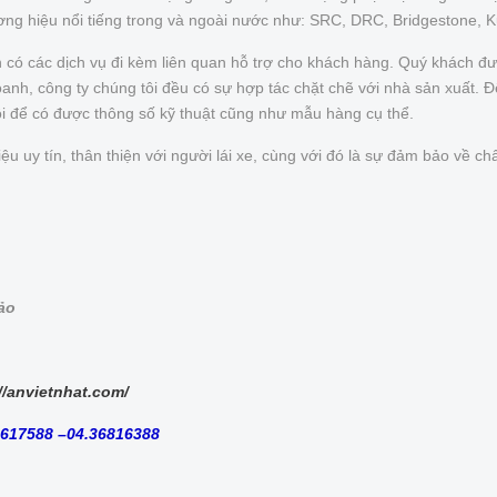
ơng hiệu nổi tiếng trong và ngoài nước như: SRC, DRC, Bridgestone, 
n có các dịch vụ đi kèm liên quan hỗ trợ cho khách hàng. Quý khách 
nh, công ty chúng tôi đều có sự hợp tác chặt chẽ với nhà sản xuất. Để 
ôi để có được thông số kỹ thuật cũng như mẫu hàng cụ thể.
uy tín, thân thiện với người lái xe, cùng với đó là sự đảm bảo về chấ
bảo
//anvietnhat.com/
8617588 –04.36816388