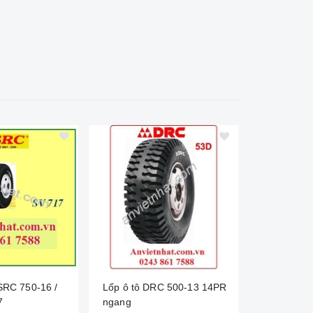
 SRC 750-16 /
Lốp ô tô DRC 500-13 14PR
Lốp ô tô 
7
ngang
SV651