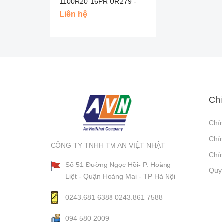
1100R20 16PR UR279 -
THÁI
Liên hệ
Ch
Chí
Chí
CÔNG TY TNHH TM AN VIỆT NHẬT
Chín
Số 51 Đường Ngọc Hồi- P. Hoàng
Quy
Liệt - Quận Hoàng Mai - TP Hà Nội
0243.681 6388
0243.861 7588
094 580 2009