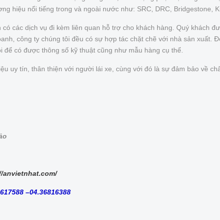
ơng hiệu nổi tiếng trong và ngoài nước như: SRC, DRC, Bridgestone, 
n có các dịch vụ đi kèm liên quan hỗ trợ cho khách hàng. Quý khách 
nh, công ty chúng tôi đều có sự hợp tác chặt chẽ với nhà sản xuất. Để 
ôi để có được thông số kỹ thuật cũng như mẫu hàng cụ thể.
uy tín, thân thiện với người lái xe, cùng với đó là sự đảm bảo về chấ
bảo
//anvietnhat.com/
8617588 –04.36816388