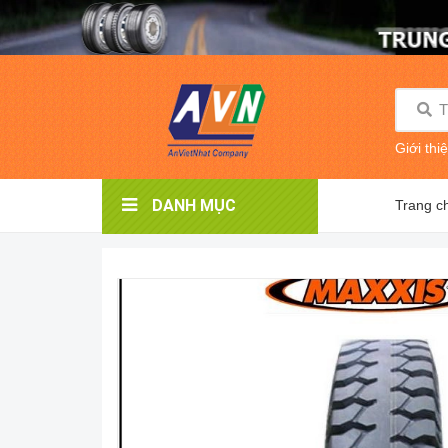
Giới thi
DANH MỤC
Trang c