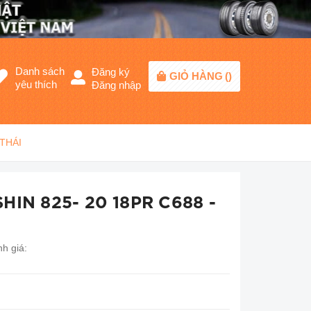
Danh sách
Đăng ký
GIỎ HÀNG
(
)
yêu thích
Đăng nhập
 THÁI
HIN 825- 20 18PR C688 -
h giá: