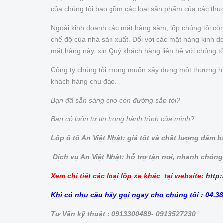
của chúng tôi bao gồm các loại sản phẩm của các thư
Ngoài kinh doanh các mặt hàng săm, lốp chúng tôi cò
chế độ của nhà sản xuất. Đối với các mặt hàng kinh doa
mặt hàng này, xin Quý khách hàng liên hệ với chúng t
Công ty chúng tôi mong muốn xây dựng một thương hiệu 
khách hàng chu đáo.
Bạn đã sẵn sàng cho con đường sắp tới?
Bạn có luôn tự tin trong hành trình của mình?
Lốp ô tô An Việt Nhật: giá tốt và chất lượng đảm 
Dịch vụ An Việt Nhật: hỗ trợ tận nơi, nhanh chóng
Xem chi tiết các loại
lốp xe
khác tại website:
http:
Khi có nhu cầu hãy gọi ngay cho chúng tôi : 04.3
Tư Vấn kỹ thuật : 0913300489- 0913527230