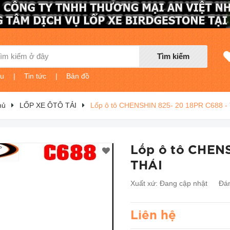
Tìm kiếm
ệu
|
Tin tức
|
Bản đồ
hủ
LỐP XE ÔTÔ TẢI
Lốp ô tô CHENSHIN 825- 20 18PR C688 -
Lốp ô tô CHENS
THÁI
Xuất xứ:
Đang cập nhật
Đán
Liên hệ