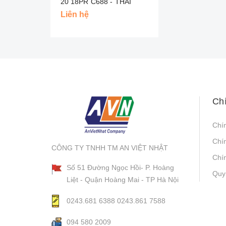
20 18PR C688 - THÁI
Liên hệ
Ch
Chí
Chí
CÔNG TY TNHH TM AN VIỆT NHẬT
Chín
Số 51 Đường Ngọc Hồi- P. Hoàng
Quy
Liệt - Quận Hoàng Mai - TP Hà Nội
0243.681 6388
0243.861 7588
094 580 2009