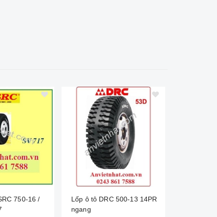
 SRC 750-16 /
Lốp ô tô DRC 500-13 14PR
Lốp ô tô 
7
ngang
SV651