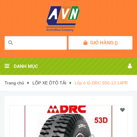
GIỎ HÀNG
(
)
DANH MỤC
Trang chủ
LỐP XE ÔTÔ TẢI
Lốp ô tô DRC 550-13 14PR