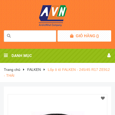
GIỎ HÀNG
(
)
DANH MỤC
Trang chủ
FALKEN
Lốp ô tô FALKEN - 245/45 R17 ZE912
- THÁI