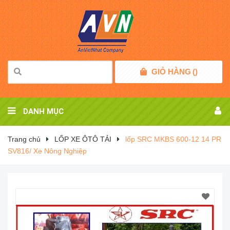
GIỎ HÀNG
(
)
DANH MỤC
Trang chủ
LỐP XE ÔTÔ TẢI
lốp SRC MKBS 600-12 14 PR
SV816/ Xe Nông Nghiệp