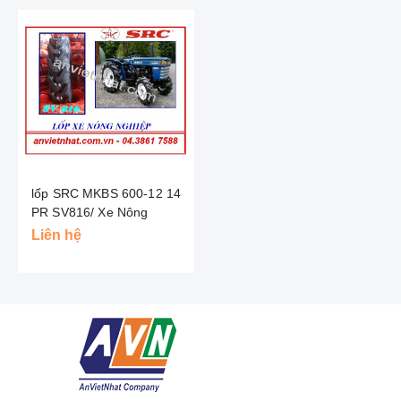
lốp SRC MKBS 600-12 14
PR SV816/ Xe Nông
Nghiệp
Liên hệ