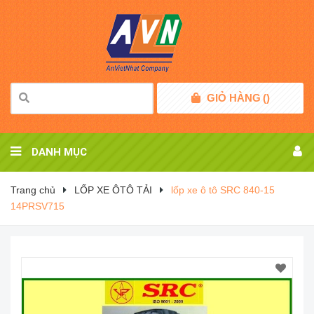
GIỎ HÀNG
(
)
DANH MỤC
Trang chủ
LỐP XE ÔTÔ TẢI
lốp xe ô tô SRC 840-15
14PRSV715