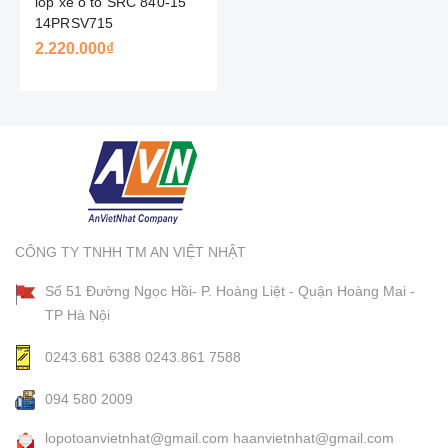
lốp xe ô tô SRC 840-15
14PRSV715
2.220.000₫
CÔNG TY TNHH TM AN VIỆT NHẬT
Số 51 Đường Ngọc Hồi- P. Hoàng Liệt - Quận Hoàng Mai -
TP Hà Nội
0243.681 6388
0243.861 7588
094 580 2009
lopotoanvietnhat@gmail.com
haanvietnhat@gmail.com