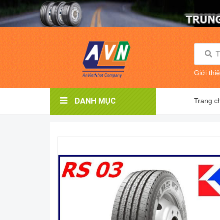
Giới thi
DANH MỤC
Trang c