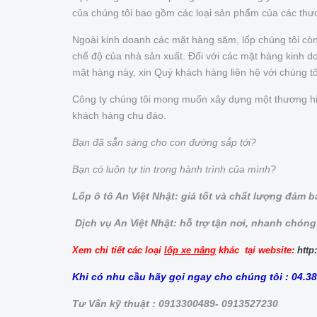
của chúng tôi bao gồm các loại sản phẩm của các thư
Ngoài kinh doanh các mặt hàng săm, lốp chúng tôi cò
chế độ của nhà sản xuất. Đối với các mặt hàng kinh doa
mặt hàng này, xin Quý khách hàng liên hệ với chúng t
Công ty chúng tôi mong muốn xây dựng một thương hiệu 
khách hàng chu đáo.
Bạn đã sẵn sàng cho con đường sắp tới?
Bạn có luôn tự tin trong hành trình của mình?
Lốp ô tô An Việt Nhật: giá tốt và chất lượng đảm 
Dịch vụ An Việt Nhật: hỗ trợ tận nơi, nhanh chóng
Xem chi tiết các loại
lốp xe nâng
khác tại website:
http
Khi có nhu cầu hãy gọi ngay cho chúng tôi : 04.3
Tư Vấn kỹ thuật : 0913300489- 0913527230