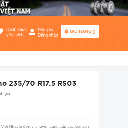
Danh sách
Đăng ký
GIỎ HÀNG
(
)
yêu thích
Đăng nhập
ho 235/70 R17.5 RS03
h giá:
iệt Nhật là đơn vị chuyên cung cấp các loại sản