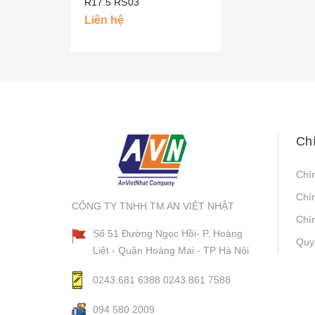
R17.5 RS03
Liên hệ
Ch
Chí
Chí
CÔNG TY TNHH TM AN VIỆT NHẬT
Chín
Số 51 Đường Ngọc Hồi- P. Hoàng
Quy
Liệt - Quận Hoàng Mai - TP Hà Nội
0243.681 6388
0243.861 7588
094 580 2009