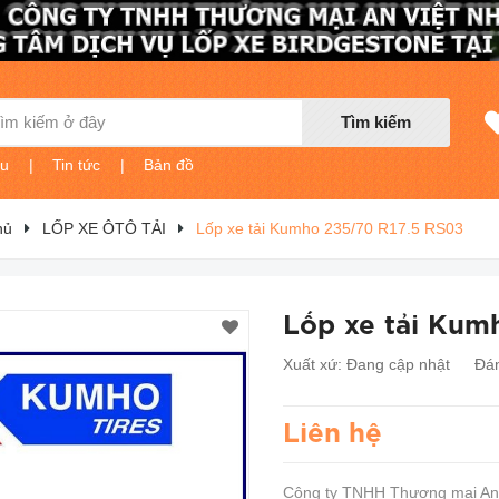
Tìm kiếm
ệu
|
Tin tức
|
Bản đồ
hủ
LỐP XE ÔTÔ TẢI
Lốp xe tải Kumho 235/70 R17.5 RS03
Lốp xe tải Kum
Xuất xứ:
Đang cập nhật
Đán
Liên hệ
Công ty TNHH Thương mại An V