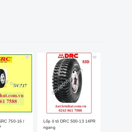
 SRC 750-16 /
Lốp ô tô DRC 500-13 14PR
Lốp ô tô 
7
ngang
SV651