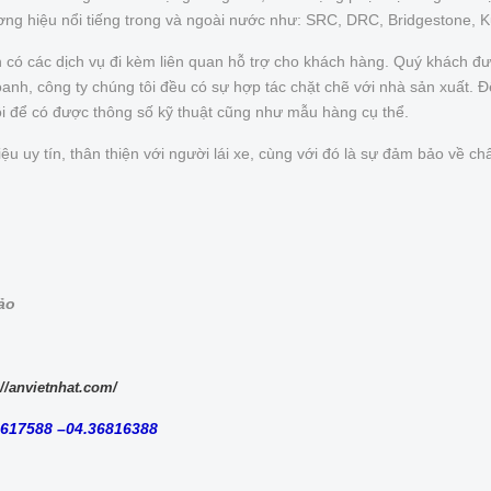
ơng hiệu nổi tiếng trong và ngoài nước như: SRC, DRC, Bridgestone, 
n có các dịch vụ đi kèm liên quan hỗ trợ cho khách hàng. Quý khách 
nh, công ty chúng tôi đều có sự hợp tác chặt chẽ với nhà sản xuất. Để 
ôi để có được thông số kỹ thuật cũng như mẫu hàng cụ thể.
uy tín, thân thiện với người lái xe, cùng với đó là sự đảm bảo về chấ
bảo
://anvietnhat.com/
8617588 –04.36816388