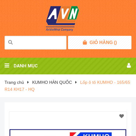
GIỎ HÀNG
(
)
DANH MỤC
Trang chủ
KUMHO HÀN QUỐC
Lốp ô tô KUMHO - 165/65
R14 KH17 - HQ