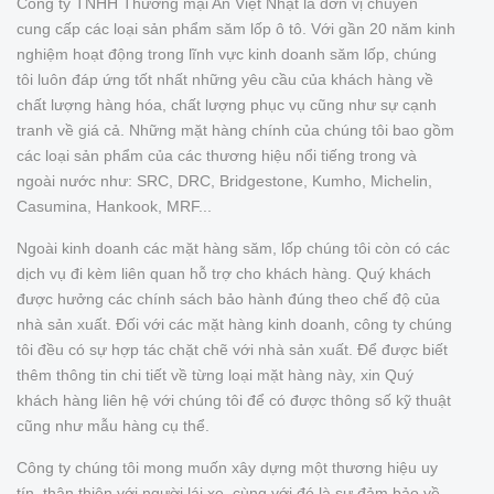
Công ty TNHH Thương mại An Việt Nhật là đơn vị chuyên
cung cấp các loại sản phẩm săm lốp ô tô. Với gần 20 năm kinh
nghiệm hoạt động trong lĩnh vực kinh doanh săm lốp, chúng
tôi luôn đáp ứng tốt nhất những yêu cầu của khách hàng về
chất lượng hàng hóa, chất lượng phục vụ cũng như sự cạnh
tranh về giá cả. Những mặt hàng chính của chúng tôi bao gồm
các loại sản phẩm của các thương hiệu nổi tiếng trong và
ngoài nước như: SRC, DRC, Bridgestone, Kumho, Michelin,
Casumina, Hankook, MRF...
Ngoài kinh doanh các mặt hàng săm, lốp chúng tôi còn có các
dịch vụ đi kèm liên quan hỗ trợ cho khách hàng. Quý khách
được hưởng các chính sách bảo hành đúng theo chế độ của
nhà sản xuất. Đối với các mặt hàng kinh doanh, công ty chúng
tôi đều có sự hợp tác chặt chẽ với nhà sản xuất. Để được biết
thêm thông tin chi tiết về từng loại mặt hàng này, xin Quý
khách hàng liên hệ với chúng tôi để có được thông số kỹ thuật
cũng như mẫu hàng cụ thể.
Công ty chúng tôi mong muốn xây dựng một thương hiệu uy
tín, thân thiện với người lái xe, cùng với đó là sự đảm bảo về