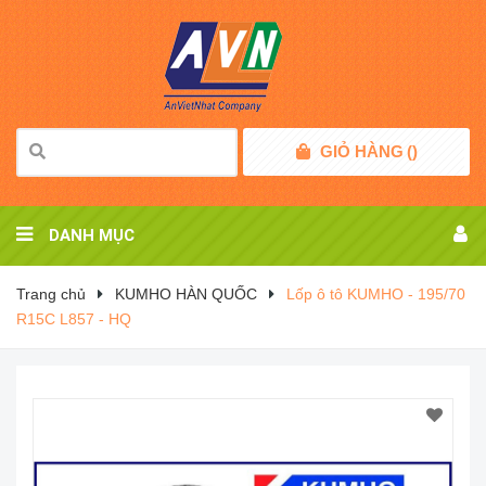
GIỎ HÀNG
(
)
DANH MỤC
Trang chủ
KUMHO HÀN QUỐC
Lốp ô tô KUMHO - 195/70
R15C L857 - HQ