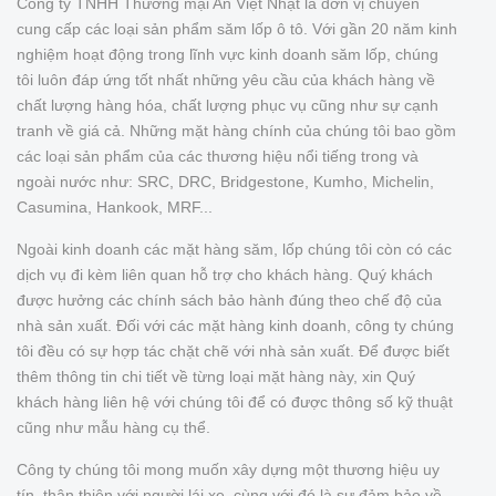
Công ty TNHH Thương mại An Việt Nhật là đơn vị chuyên
cung cấp các loại sản phẩm săm lốp ô tô. Với gần 20 năm kinh
nghiệm hoạt động trong lĩnh vực kinh doanh săm lốp, chúng
tôi luôn đáp ứng tốt nhất những yêu cầu của khách hàng về
chất lượng hàng hóa, chất lượng phục vụ cũng như sự cạnh
tranh về giá cả. Những mặt hàng chính của chúng tôi bao gồm
các loại sản phẩm của các thương hiệu nổi tiếng trong và
ngoài nước như: SRC, DRC, Bridgestone, Kumho, Michelin,
Casumina, Hankook, MRF...
Ngoài kinh doanh các mặt hàng săm, lốp chúng tôi còn có các
dịch vụ đi kèm liên quan hỗ trợ cho khách hàng. Quý khách
được hưởng các chính sách bảo hành đúng theo chế độ của
nhà sản xuất. Đối với các mặt hàng kinh doanh, công ty chúng
tôi đều có sự hợp tác chặt chẽ với nhà sản xuất. Để được biết
thêm thông tin chi tiết về từng loại mặt hàng này, xin Quý
khách hàng liên hệ với chúng tôi để có được thông số kỹ thuật
cũng như mẫu hàng cụ thể.
Công ty chúng tôi mong muốn xây dựng một thương hiệu uy
tín, thân thiện với người lái xe, cùng với đó là sự đảm bảo về