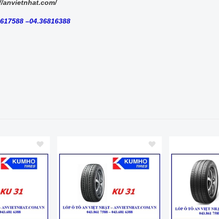
//anvietnhat.com/
8617588 –04.36816388