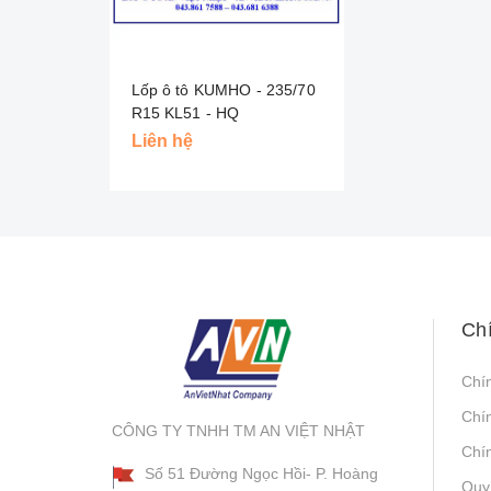
Lốp ô tô KUMHO - 235/70
R15 KL51 - HQ
Liên hệ
Ch
Chí
Chí
CÔNG TY TNHH TM AN VIỆT NHẬT
Chín
Số 51 Đường Ngọc Hồi- P. Hoàng
Quy