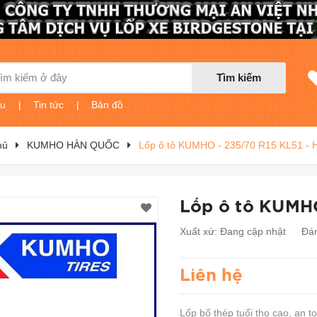
Tìm kiếm
ệu
|
Tin tức
|
Bản đồ
hủ
KUMHO HÀN QUỐC
Lốp ô tô KUMHO - 235/70 R15 KL51 - 
Lốp ô tô KUMHO
Xuất xứ:
Đang cập nhật
Đán
Liên hệ
Lốp bố thép tuổi thọ cao, an t