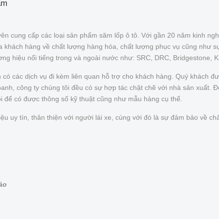
ẩm
ên cung cấp các loại sản phẩm săm lốp ô tô. Với gần 20 năm kinh ngh
của khách hàng về chất lượng hàng hóa, chất lượng phục vụ cũng như s
ơng hiệu nổi tiếng trong và ngoài nước như: SRC, DRC, Bridgestone, 
n có các dịch vụ đi kèm liên quan hỗ trợ cho khách hàng. Quý khách 
nh, công ty chúng tôi đều có sự hợp tác chặt chẽ với nhà sản xuất. Để 
ôi để có được thông số kỹ thuật cũng như mẫu hàng cụ thể.
uy tín, thân thiện với người lái xe, cùng với đó là sự đảm bảo về chấ
bảo