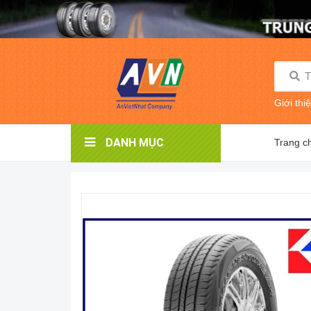
Giới thi
DANH MỤC
Trang c