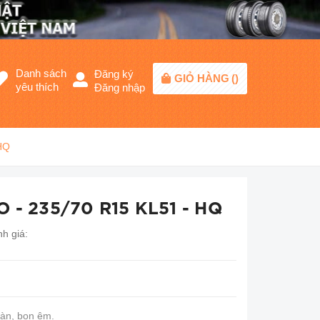
Danh sách
Đăng ký
GIỎ HÀNG
(
)
yêu thích
Đăng nhập
HQ
 - 235/70 R15 KL51 - HQ
h giá:
oàn, bon êm.