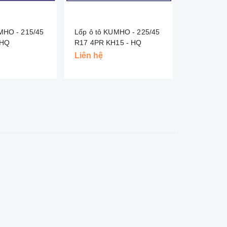
MHO - 215/45
Lốp ô tô KUMHO - 225/45
Lốp ô tô 
- HQ
R17 4PR KH15 - HQ
R1
Liên hệ
Liên hệ